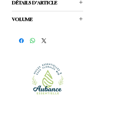
DÉTAILS D'ARTICLE
Biologique, certifié par 
VOLUME
Ecocert FR-BIO-01
Produit frais, 100% pur, sans 
200ml
conservateur, contrôlé 
microbiologiquement par le 
laboratoire qualité Aroma-
Zone
Distillation par entraînement 
à la vapeur d'eau
Sommités fleuries